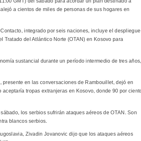
(11:00 GMT) del sábado para acordar un plan destinado a
ño alejó a cientos de miles de personas de sus hogares en
Contacto, integrado por seis naciones, incluye el despliegue
el Tratado del Atlántico Norte (OTAN) en Kosovo para
omía sustancial durante un período intermedio de tres años
c, presente en las conversaciones de Rambouillet, dejó en
 aceptaría tropas extranjeras en Kosovo, donde 90 por cient
 sábado, los serbios sufrirán ataques aéreos de OTAN. Son
ntra blancos serbios.
Yugoslavia, Zivadin Jovanovic dijo que los ataques aéreos