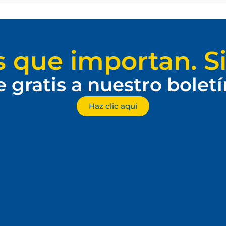
s que importan. Si
e gratis a nuestro bolet
Haz clic aquí