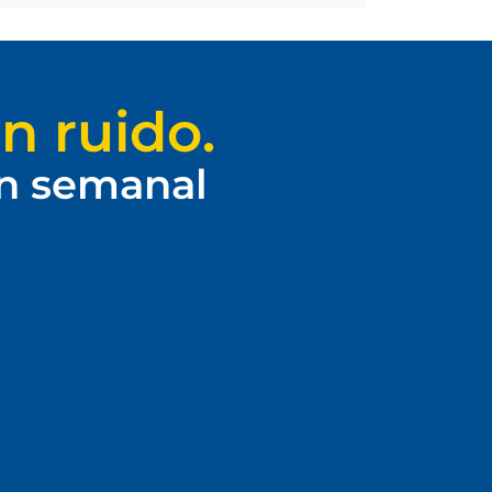
n ruido.
ín semanal