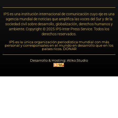
IPS es una institución internacional de comunicación cuyo eje es una
agencia mundial de noticias que amplifica las voces del Sur y de la
sociedad civil sobre desarrollo, globalización, derechos humanos y
ambiente. Copyright © 2025 IPS-Inter Press Service. Todos los
derechos reservados.
IPS es la única organización periodística mundial con más
personal y corresponsales en el mundo en desarrollo que en los
países ricos. DONAR
Desarrollo & Hosting: Atiko.Studio