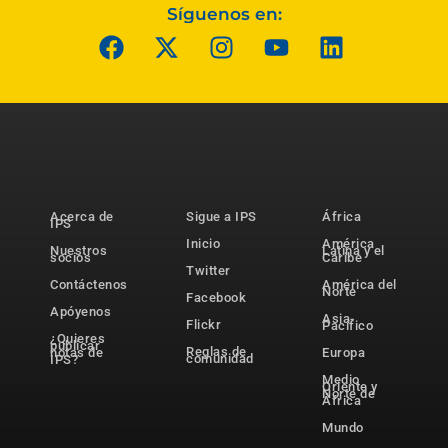
Síguenos en:
Acerca de
Sigue a IPS
África
IPS
Inicio
América
Nuestros
Latina y el
socios
Caribe
Twitter
Contáctenos
América del
Norte
Facebook
Apóyenos
Asia-
Flickr
Pacífico
¿Quieres
publicar
Reglas de
notas de
Europa
comunidad
IPS?
Medio
Oriente y
Norte de
África
Mundo