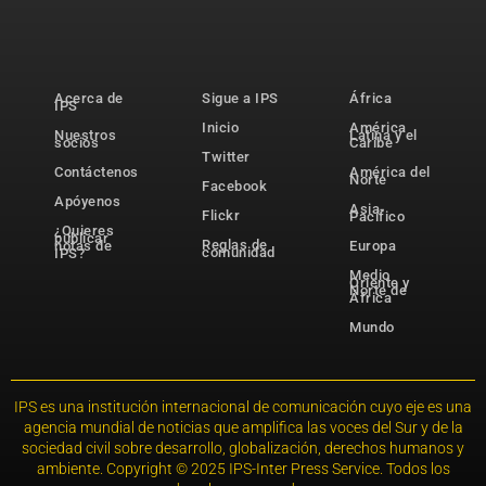
Acerca de
Sigue a IPS
África
IPS
Inicio
América
Nuestros
Latina y el
socios
Caribe
Twitter
Contáctenos
América del
Norte
Facebook
Apóyenos
Asia-
Flickr
Pacífico
¿Quieres
publicar
Reglas de
notas de
Europa
comunidad
IPS?
Medio
Oriente y
Norte de
África
Mundo
IPS es una institución internacional de comunicación cuyo eje es una
agencia mundial de noticias que amplifica las voces del Sur y de la
sociedad civil sobre desarrollo, globalización, derechos humanos y
ambiente. Copyright © 2025 IPS-Inter Press Service. Todos los