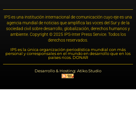
IPS es una institución internacional de comunicación cuyo eje es una
agencia mundial de noticias que amplifica las voces del Sur y de la
sociedad civil sobre desarrollo, globalización, derechos humanos y
ambiente. Copyright © 2025 IPS-Inter Press Service. Todos los
derechos reservados.
IPS es la única organización periodística mundial con más
personal y corresponsales en el mundo en desarrollo que en los
países ricos. DONAR
Desarrollo & Hosting: Atiko.Studio