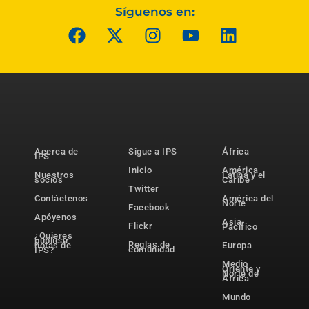
Síguenos en:
Acerca de
Sigue a IPS
África
IPS
Inicio
América
Nuestros
Latina y el
socios
Caribe
Twitter
Contáctenos
América del
Norte
Facebook
Apóyenos
Asia-
Flickr
Pacífico
¿Quieres
publicar
Reglas de
notas de
Europa
comunidad
IPS?
Medio
Oriente y
Norte de
África
Mundo