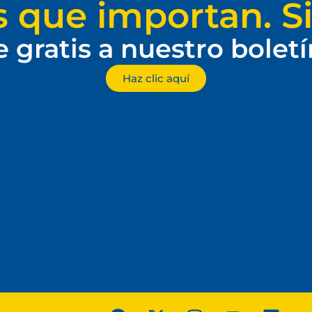
s que importan. Si
e gratis a nuestro bolet
Haz clic aquí