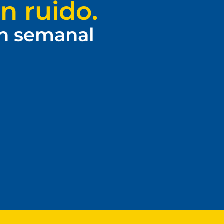
n ruido.
ín semanal