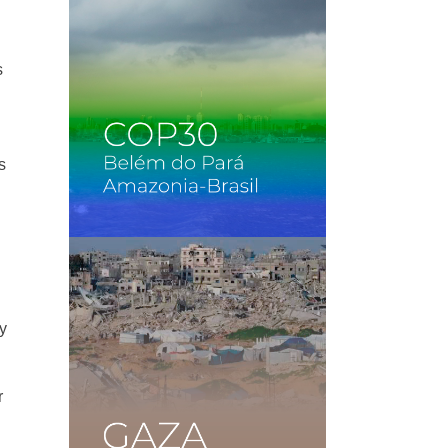
s
s
y
r