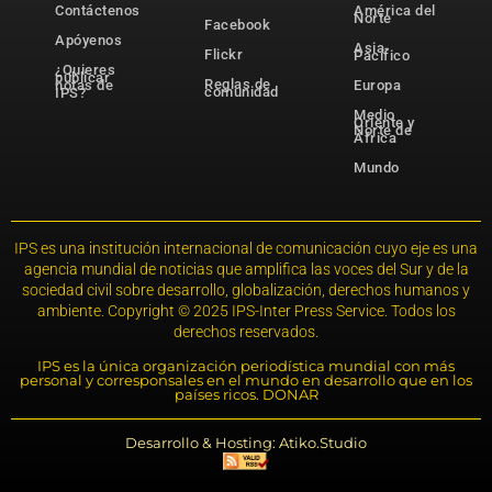
Contáctenos
América del
Norte
Facebook
Apóyenos
Asia-
Flickr
Pacífico
¿Quieres
publicar
Reglas de
notas de
Europa
comunidad
IPS?
Medio
Oriente y
Norte de
África
Mundo
IPS es una institución internacional de comunicación cuyo eje es una
agencia mundial de noticias que amplifica las voces del Sur y de la
sociedad civil sobre desarrollo, globalización, derechos humanos y
ambiente. Copyright © 2025 IPS-Inter Press Service. Todos los
derechos reservados.
IPS es la única organización periodística mundial con más
personal y corresponsales en el mundo en desarrollo que en los
países ricos. DONAR
Desarrollo & Hosting: Atiko.Studio