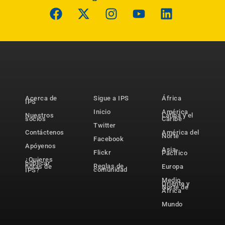
Acerca de
Sigue a IPS
África
IPS
Inicio
América
Nuestros
Latina y el
socios
Caribe
Twitter
Contáctenos
América del
Norte
Facebook
Apóyenos
Asia-
Flickr
Pacífico
¿Quieres
publicar
Reglas de
notas de
Europa
comunidad
IPS?
Medio
Oriente y
Norte de
África
Mundo