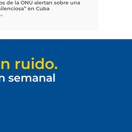
os de la ONU alertan sobre una
silenciosa” en Cuba
>>
n ruido.
ín semanal