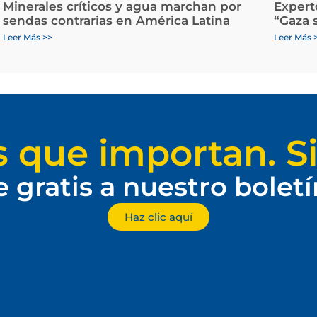
Minerales críticos y agua marchan por
Expert
sendas contrarias en América Latina
“Gaza 
Leer Más >>
Leer Más 
s que importan. Si
e gratis a nuestro bolet
Haz clic aquí