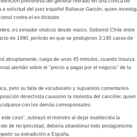
tención preventiva del general retirado en una clínica de
a a solicitud del juez español Baltasar Garzón, quien investig
ional contra el ex dictador.
bre, es senador vitalicio desde marzo. Gobernó Chile entre
arzo de 1990, período en que se produjeron 3.190 casos de
inó abruptamente, luego de unos 45 minutos, cuando Insulza
nsal alemán sobre el "precio a pagar por el negocio" de la
tica, pero su falta de vocabulario y supuestos comentarios
posición derechista causaron la molestia del canciller, quien
isculparse con los demás corresponsales.
este caso", subrayó el ministro al dejar esablecida la
gesto de reciprocidad, debería abandonar todo protagonismo
impedir su extradición a España.