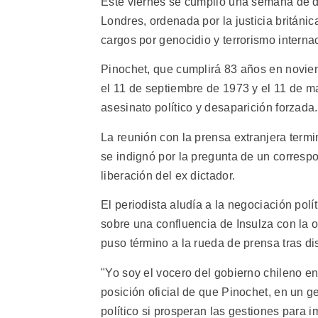
Este viernes se cumplió una semana de de
Londres, ordenada por la justicia británic
cargos por genocidio y terrorismo internac
Pinochet, que cumplirá 83 años en noviem
el 11 de septiembre de 1973 y el 11 de m
asesinato político y desaparición forzada.
La reunión con la prensa extranjera term
se indignó por la pregunta de un correspo
liberación del ex dictador.
El periodista aludía a la negociación polí
sobre una confluencia de Insulza con la o
puso término a la rueda de prensa tras d
"Yo soy el vocero del gobierno chileno en 
posición oficial de que Pinochet, en un 
político si prosperan las gestiones para 