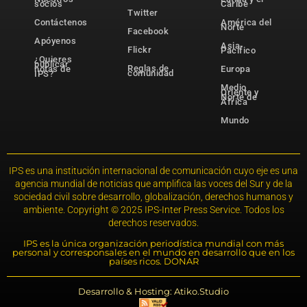
socios
Caribe
Twitter
Contáctenos
América del
Norte
Facebook
Apóyenos
Asia-
Flickr
Pacífico
¿Quieres
publicar
Reglas de
notas de
Europa
comunidad
IPS?
Medio
Oriente y
Norte de
África
Mundo
IPS es una institución internacional de comunicación cuyo eje es una
agencia mundial de noticias que amplifica las voces del Sur y de la
sociedad civil sobre desarrollo, globalización, derechos humanos y
ambiente. Copyright © 2025 IPS-Inter Press Service. Todos los
derechos reservados.
IPS es la única organización periodística mundial con más
personal y corresponsales en el mundo en desarrollo que en los
países ricos. DONAR
Desarrollo & Hosting: Atiko.Studio