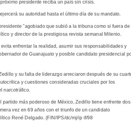
próximo presidente reciba un país sin crisis.
ejercerá su autoridad hasta el último día de su mandato.
presidente "agobiado que subió a la tribuna como si fuera de
lítico y director de la prestigiosa revista semanal Milenio.
evita enfrentar la realidad, asumir sus responsabilidades y
l gobernador de Guanajuato y posible candidato presidencial p
Zedillo y su falta de liderazgo arreciaron después de su cuart
autocrítica y cuestiones consideradas cruciales por los
l narcotráfico.
l partido más poderoso de México, Zedillo tiene enfrente dos
rimera vez en 69 años con el triunfo de un candidato
olítico René Delgado. (FIN/IPS/dc/mj/ip if/98