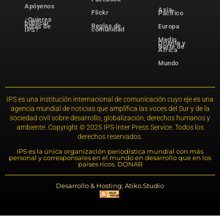
Apóyenos
Asia-
Flickr
Pacífico
¿Quieres
publicar
Reglas de
notas de
Europa
comunidad
IPS?
Medio
Oriente y
Norte de
África
Mundo
IPS es una institución internacional de comunicación cuyo eje es una
agencia mundial de noticias que amplifica las voces del Sur y de la
sociedad civil sobre desarrollo, globalización, derechos humanos y
ambiente. Copyright © 2025 IPS-Inter Press Service. Todos los
derechos reservados.
IPS es la única organización periodística mundial con más
personal y corresponsales en el mundo en desarrollo que en los
países ricos. DONAR
Desarrollo & Hosting: Atiko.Studio