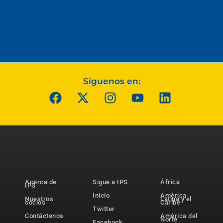
Síguenos en:
Acerca de
Sigue a IPS
África
IPS
Inicio
América
Nuestros
Latina y el
socios
Caribe
Twitter
Contáctenos
América del
Norte
Facebook