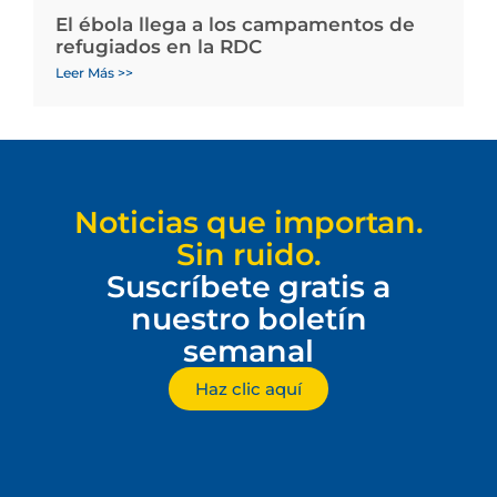
El ébola llega a los campamentos de
refugiados en la RDC
Leer Más >>
Noticias que importan.
Sin ruido.
Suscríbete gratis a
nuestro boletín
semanal
Haz clic aquí