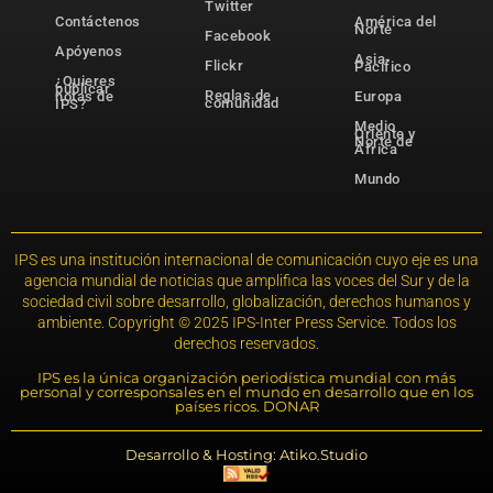
Twitter
Contáctenos
América del
Norte
Facebook
Apóyenos
Asia-
Flickr
Pacífico
¿Quieres
publicar
Reglas de
notas de
Europa
comunidad
IPS?
Medio
Oriente y
Norte de
África
Mundo
IPS es una institución internacional de comunicación cuyo eje es una
agencia mundial de noticias que amplifica las voces del Sur y de la
sociedad civil sobre desarrollo, globalización, derechos humanos y
ambiente. Copyright © 2025 IPS-Inter Press Service. Todos los
derechos reservados.
IPS es la única organización periodística mundial con más
personal y corresponsales en el mundo en desarrollo que en los
países ricos. DONAR
Desarrollo & Hosting: Atiko.Studio