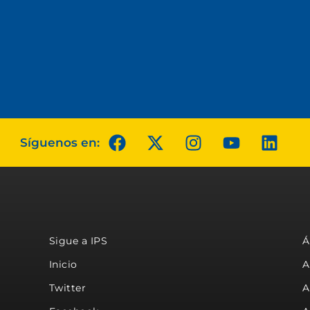
Síguenos en:
Sigue a IPS
Á
Inicio
A
Twitter
A