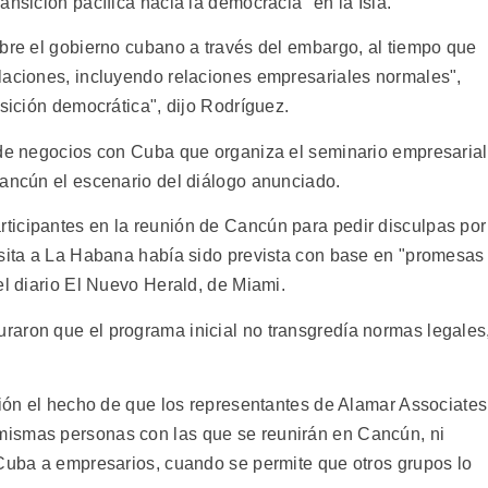
ansición pacífica hacia la democracia" en la Isla.
obre el gobierno cubano a través del embargo, al tiempo que
laciones, incluyendo relaciones empresariales normales",
nsición democrática", dijo Rodríguez.
 de negocios con Cuba que organiza el seminario empresarial
Cancún el escenario del diálogo anunciado.
ticipantes en la reunión de Cancún para pedir disculpas por
isita a La Habana había sido prevista con base en "promesas
el diario El Nuevo Herald, de Miami.
aron que el programa inicial no transgredía normas legales
ción el hecho de que los representantes de Alamar Associates
mismas personas con las que se reunirán en Cancún, ni
 Cuba a empresarios, cuando se permite que otros grupos lo