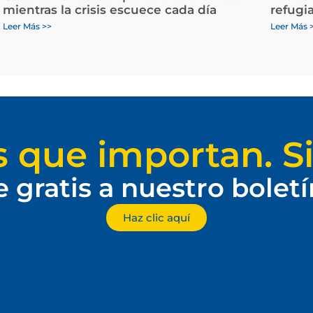
mientras la crisis escuece cada día
refugi
Leer Más >>
Leer Más 
s que importan. Si
e gratis a nuestro bolet
Haz clic aquí