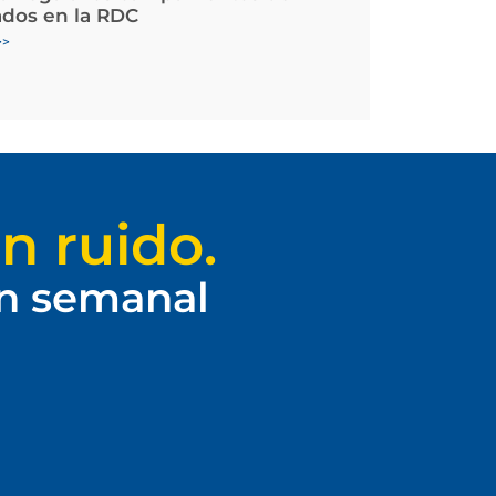
ados en la RDC
>>
n ruido.
ín semanal