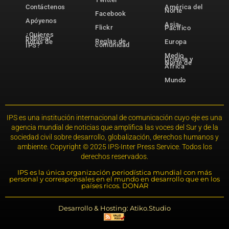
Contáctenos
América del
Norte
Facebook
Apóyenos
Asia-
Flickr
Pacífico
¿Quieres
publicar
Reglas de
notas de
Europa
comunidad
IPS?
Medio
Oriente y
Norte de
África
Mundo
IPS es una institución internacional de comunicación cuyo eje es una
agencia mundial de noticias que amplifica las voces del Sur y de la
sociedad civil sobre desarrollo, globalización, derechos humanos y
ambiente. Copyright © 2025 IPS-Inter Press Service. Todos los
derechos reservados.
IPS es la única organización periodística mundial con más
personal y corresponsales en el mundo en desarrollo que en los
países ricos. DONAR
Desarrollo & Hosting: Atiko.Studio