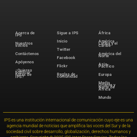
Acerca de
Sigue a IPS
África
IPS
Inicio
América
Nuestros
Latina y el
socios
Caribe
Twitter
Contáctenos
América del
Norte
Facebook
Apóyenos
Asia-
Flickr
Pacífico
¿Quieres
publicar
Reglas de
notas de
Europa
comunidad
IPS?
Medio
Oriente y
Norte de
África
Mundo
IPS es una institución internacional de comunicación cuyo eje es una
agencia mundial de noticias que amplifica las voces del Sur y de la
sociedad civil sobre desarrollo, globalización, derechos humanos y