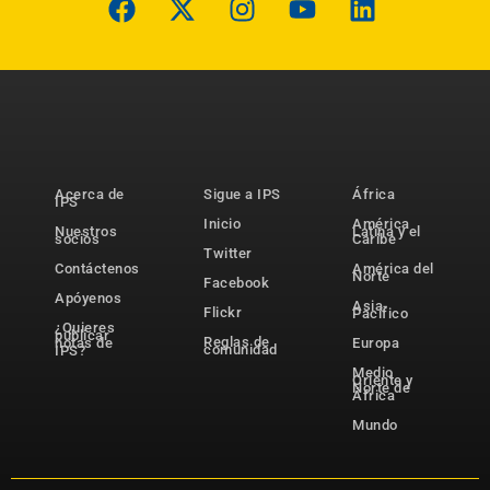
Acerca de
Sigue a IPS
África
IPS
Inicio
América
Nuestros
Latina y el
socios
Caribe
Twitter
Contáctenos
América del
Norte
Facebook
Apóyenos
Asia-
Flickr
Pacífico
¿Quieres
publicar
Reglas de
notas de
Europa
comunidad
IPS?
Medio
Oriente y
Norte de
África
Mundo