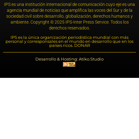
IPS es una institución internacional de comunicación cuyo eje es una
agencia mundial de noticias que amplifica las voces del Sur y de la
sociedad civil sobre desarrollo, globalización, derechos humanos y
ambiente. Copyright © 2025 IPS-Inter Press Service. Todos los
derechos reservados.
IPS es la única organización periodística mundial con más
personal y corresponsales en el mundo en desarrollo que en los
países ricos. DONAR
Desarrollo & Hosting: Atiko.Studio