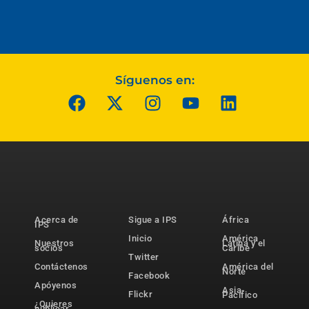
Síguenos en:
Acerca de
Sigue a IPS
África
IPS
Inicio
América
Nuestros
Latina y el
socios
Caribe
Twitter
Contáctenos
América del
Norte
Facebook
Apóyenos
Asia-
Flickr
Pacífico
¿Quieres
publicar