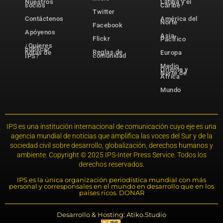
Nuestros
Latina y el
socios
Caribe
Twitter
Contáctenos
América del
Norte
Facebook
Apóyenos
Asia-
Flickr
Pacífico
¿Quieres
publicar
Reglas de
notas de
Europa
comunidad
IPS?
Medio
Oriente y
Norte de
África
Mundo
IPS es una institución internacional de comunicación cuyo eje es una
agencia mundial de noticias que amplifica las voces del Sur y de la
sociedad civil sobre desarrollo, globalización, derechos humanos y
ambiente. Copyright © 2025 IPS-Inter Press Service. Todos los
derechos reservados.
IPS es la única organización periodística mundial con más
personal y corresponsales en el mundo en desarrollo que en los
países ricos. DONAR
Desarrollo & Hosting: Atiko.Studio