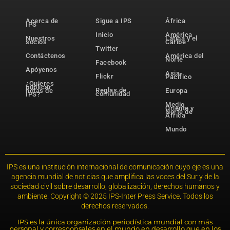
Acerca de
Sigue a IPS
África
IPS
Inicio
América
Nuestros
Latina y el
socios
Caribe
Twitter
Contáctenos
América del
Norte
Facebook
Apóyenos
Asia-
Flickr
Pacífico
¿Quieres
publicar
Reglas de
notas de
Europa
comunidad
IPS?
Medio
Oriente y
Norte de
África
Mundo
IPS es una institución internacional de comunicación cuyo eje es una
agencia mundial de noticias que amplifica las voces del Sur y de la
sociedad civil sobre desarrollo, globalización, derechos humanos y
ambiente. Copyright © 2025 IPS-Inter Press Service. Todos los
derechos reservados.
IPS es la única organización periodística mundial con más
personal y corresponsales en el mundo en desarrollo que en los