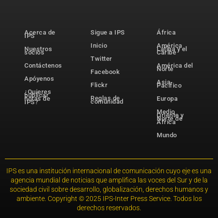
Acerca de
Sigue a IPS
África
IPS
Inicio
América
Nuestros
Latina y el
socios
Caribe
Twitter
Contáctenos
América del
Norte
Facebook
Apóyenos
Asia-
Flickr
Pacífico
¿Quieres
publicar
Reglas de
notas de
Europa
comunidad
IPS?
Medio
Oriente y
Norte de
África
Mundo
IPS es una institución internacional de comunicación cuyo eje es una
agencia mundial de noticias que amplifica las voces del Sur y de la
sociedad civil sobre desarrollo, globalización, derechos humanos y
ambiente. Copyright © 2025 IPS-Inter Press Service. Todos los
derechos reservados.