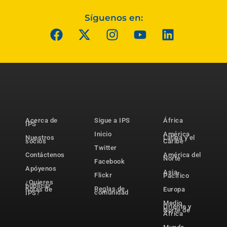
Síguenos en:
Acerca de
Sigue a IPS
África
IPS
Inicio
América
Nuestros
Latina y el
socios
Caribe
Twitter
Contáctenos
América del
Norte
Facebook
Apóyenos
Asia-
Flickr
Pacífico
¿Quieres
publicar
Reglas de
notas de
Europa
comunidad
IPS?
Medio
Oriente y
Norte de
África