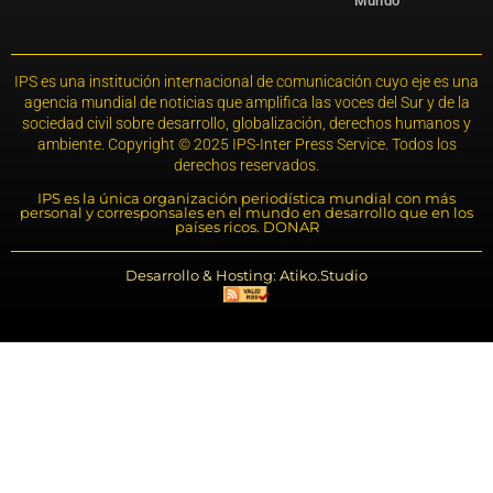
Mundo
IPS es una institución internacional de comunicación cuyo eje es una
agencia mundial de noticias que amplifica las voces del Sur y de la
sociedad civil sobre desarrollo, globalización, derechos humanos y
ambiente. Copyright © 2025 IPS-Inter Press Service. Todos los
derechos reservados.
IPS es la única organización periodística mundial con más
personal y corresponsales en el mundo en desarrollo que en los
países ricos. DONAR
Desarrollo & Hosting: Atiko.Studio