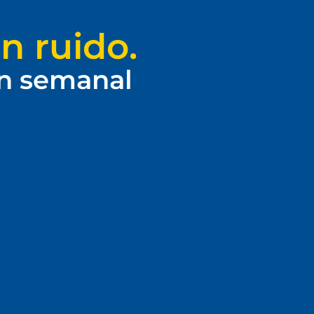
n ruido.
ín semanal