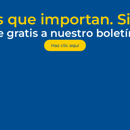
s que importan. Si
e gratis a nuestro bolet
Haz clic aquí