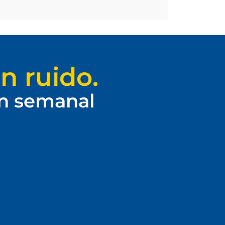
n ruido.
ín semanal