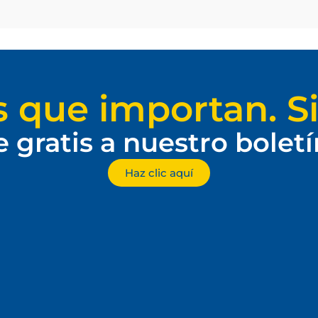
s que importan. Si
e gratis a nuestro bolet
Haz clic aquí