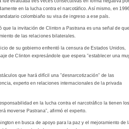
 fue evaluada tres veces consecutivas en forma negativa po
amente en la lucha contra el narcotáfico. Así mismo, en 199
ndatario colombiaño su visa de ingreso a ese país.
ó que la invitación de Clinton a Pastrana es una señal de qu
iento de las relaciones bilaterales.
nicio de su gobierno enfrentó la censura de Estados Unidos,
nsaje de Clinton expresándole que espera "establecer una mu
táculos que hará difícil una "desnarcotización" de las
lencia, experto en relaciones internacionales de la privada
ponsabilidad en la lucha contra el narcotráfico la tienen lo
erá moverse Pastrana", afirmó el experto.
hington en busca de apoyo para la paz y el mejoramiento de l