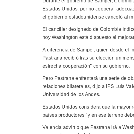
Durante el gobierno de Samper, Colombia
Estados Unidos, por no cooperar adecuad
el gobierno estadounidense canceló al ma
El canciller designado de Colombia indic
hoy Washington está dispuesto al mejoram
A diferencia de Samper, quien desde el i
Pastrana recibió tras su elección un me
estrecha cooperación" con su gobierno.
Pero Pastrana enfrentará una serie de obs
relaciones bilaterales, dijo a IPS Luis Va
Universidad de los Andes.
Estados Unidos considera que la mayor res
paises productores "y en ese terreno deb
Valencia advirtió que Pastrana irá a Was