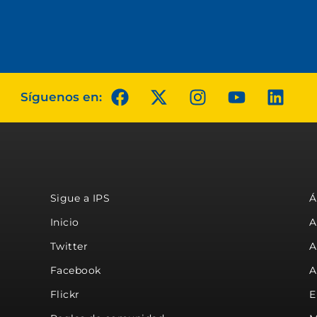
Síguenos en:
Sigue a IPS
Á
Inicio
A
Twitter
A
Facebook
A
Flickr
E