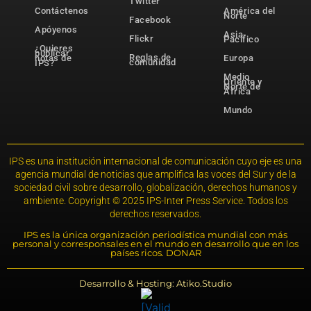
Twitter
Contáctenos
América del
Norte
Facebook
Apóyenos
Asia-
Flickr
Pacífico
¿Quieres
publicar
Reglas de
notas de
Europa
comunidad
IPS?
Medio
Oriente y
Norte de
África
Mundo
IPS es una institución internacional de comunicación cuyo eje es una
agencia mundial de noticias que amplifica las voces del Sur y de la
sociedad civil sobre desarrollo, globalización, derechos humanos y
ambiente. Copyright © 2025 IPS-Inter Press Service. Todos los
derechos reservados.
IPS es la única organización periodística mundial con más
personal y corresponsales en el mundo en desarrollo que en los
países ricos. DONAR
Desarrollo & Hosting: Atiko.Studio