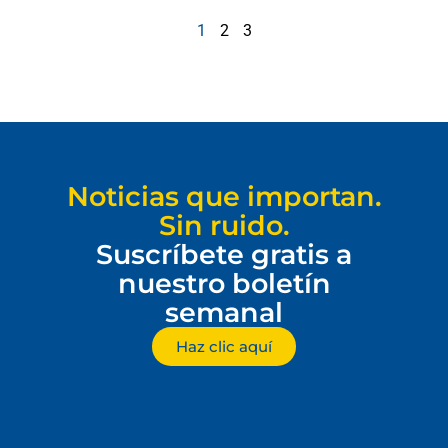
1
2
3
Noticias que importan.
Sin ruido.
Suscríbete gratis a
nuestro boletín
semanal
Haz clic aquí