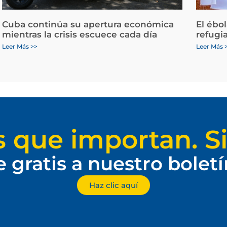
Cuba continúa su apertura económica
El ébo
mientras la crisis escuece cada día
refugi
Leer Más >>
Leer Más 
s que importan. Si
e gratis a nuestro bolet
Haz clic aquí