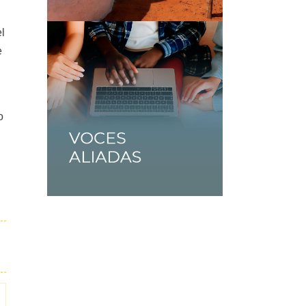
l
e
o