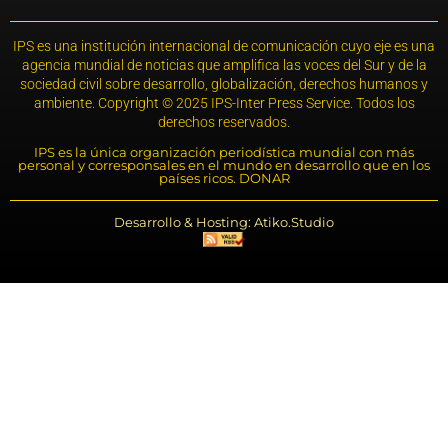
IPS es una institución internacional de comunicación cuyo eje es una
agencia mundial de noticias que amplifica las voces del Sur y de la
sociedad civil sobre desarrollo, globalización, derechos humanos y
ambiente. Copyright © 2025 IPS-Inter Press Service. Todos los
derechos reservados.
IPS es la única organización periodística mundial con más
personal y corresponsales en el mundo en desarrollo que en los
países ricos. DONAR
Desarrollo & Hosting: Atiko.Studio