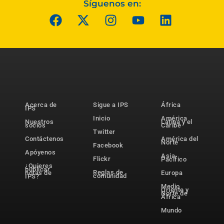
Síguenos en:
Acerca de
Sigue a IPS
África
IPS
Inicio
América
Nuestros
Latina y el
socios
Caribe
Twitter
Contáctenos
América del
Norte
Facebook
Apóyenos
Asia-
Flickr
Pacífico
¿Quieres
publicar
Reglas de
notas de
Europa
comunidad
IPS?
Medio
Oriente y
Norte de
África
Mundo