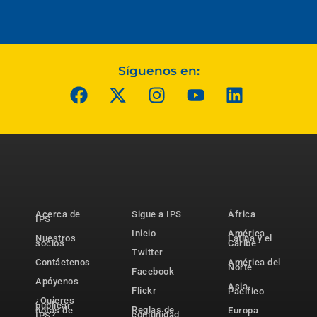
Síguenos en:
Acerca de
Sigue a IPS
África
IPS
Inicio
América
Nuestros
Latina y el
socios
Caribe
Twitter
Contáctenos
América del
Norte
Facebook
Apóyenos
Asia-
Flickr
Pacífico
¿Quieres
publicar
Reglas de
notas de
Europa
comunidad
IPS?