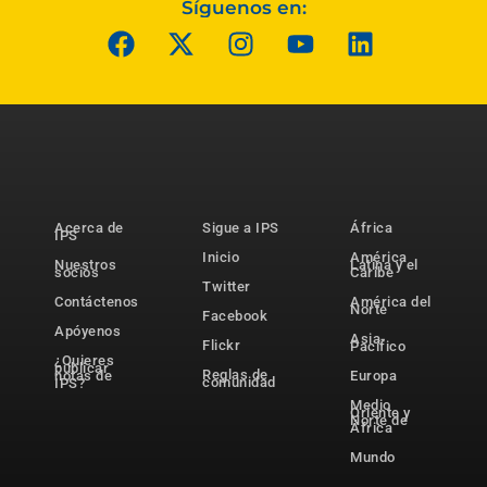
Síguenos en:
Acerca de
Sigue a IPS
África
IPS
Inicio
América
Nuestros
Latina y el
socios
Caribe
Twitter
Contáctenos
América del
Norte
Facebook
Apóyenos
Asia-
Flickr
Pacífico
¿Quieres
publicar
Reglas de
notas de
Europa
comunidad
IPS?
Medio
Oriente y
Norte de
África
Mundo