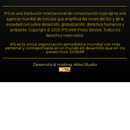
IPS es una institución internacional de comunicación cuyo eje es una
agencia mundial de noticias que amplifica las voces del Sur y de la
sociedad civil sobre desarrollo, globalización, derechos humanos y
ambiente. Copyright © 2025 IPS-Inter Press Service. Todos los
derechos reservados.
IPS es la única organización periodística mundial con más
personal y corresponsales en el mundo en desarrollo que en los
países ricos. DONAR
Desarrollo & Hosting: Atiko.Studio