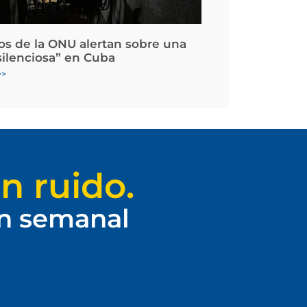
os de la ONU alertan sobre una
silenciosa” en Cuba
>>
n ruido.
ín semanal