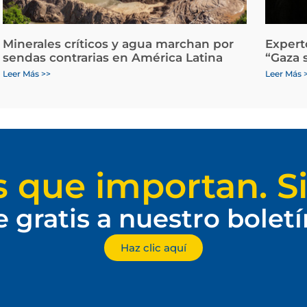
Minerales críticos y agua marchan por
Expert
sendas contrarias en América Latina
“Gaza 
Leer Más >>
Leer Más 
s que importan. Si
e gratis a nuestro bolet
Haz clic aquí