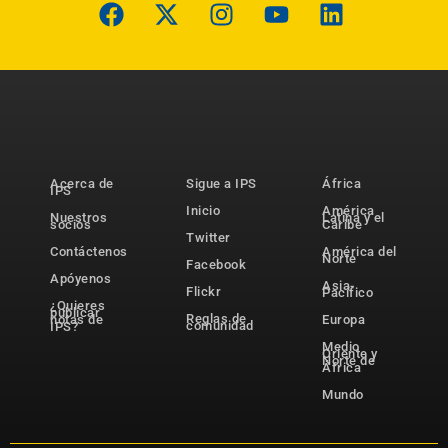
Acerca de
Sigue a IPS
África
IPS
Inicio
América
Nuestros
Latina y el
socios
Caribe
Twitter
Contáctenos
América del
Norte
Facebook
Apóyenos
Asia-
Flickr
Pacífico
¿Quieres
publicar
Reglas de
notas de
Europa
comunidad
IPS?
Medio
Oriente y
Norte de
África
Mundo