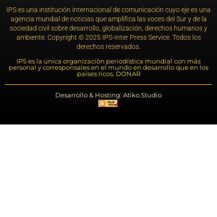
IPS es una institución internacional de comunicación cuyo eje es una
agencia mundial de noticias que amplifica las voces del Sur y de la
sociedad civil sobre desarrollo, globalización, derechos humanos y
ambiente. Copyright © 2025 IPS-Inter Press Service. Todos los
derechos reservados.
IPS es la única organización periodística mundial con más
personal y corresponsales en el mundo en desarrollo que en los
países ricos. DONAR
Desarrollo & Hosting: Atiko.Studio