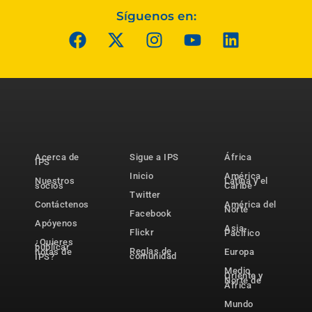
Síguenos en:
Acerca de
Sigue a IPS
África
IPS
Inicio
América
Nuestros
Latina y el
socios
Caribe
Twitter
Contáctenos
América del
Norte
Facebook
Apóyenos
Asia-
Flickr
Pacífico
¿Quieres
publicar
Reglas de
notas de
Europa
comunidad
IPS?
Medio
Oriente y
Norte de
África
Mundo