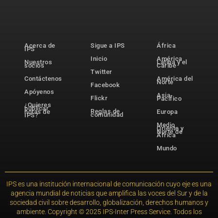
Acerca de
Sigue a IPS
África
IPS
Inicio
América
Nuestros
Latina y el
socios
Caribe
Twitter
Contáctenos
América del
Norte
Facebook
Apóyenos
Asia-
Flickr
Pacífico
¿Quieres
publicar
Reglas de
notas de
Europa
comunidad
IPS?
Medio
Oriente y
Norte de
África
Mundo
IPS es una institución internacional de comunicación cuyo eje es una
agencia mundial de noticias que amplifica las voces del Sur y de la
sociedad civil sobre desarrollo, globalización, derechos humanos y
ambiente. Copyright © 2025 IPS-Inter Press Service. Todos los