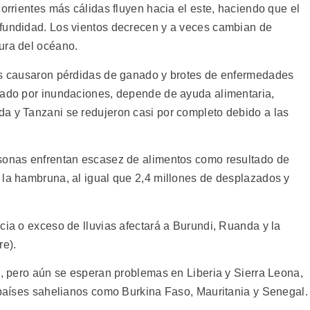
corrientes más cálidas fluyen hacia el este, haciendo que el
ofundidad. Los vientos decrecen y a veces cambian de
ura del océano.
nes causaron pérdidas de ganado y brotes de enfermedades
tado por inundaciones, depende de ayuda alimentaria,
a y Tanzani se redujeron casi por completo debido a las
rsonas enfrentan escasez de alimentos como resultado de
 la hambruna, al igual que 2,4 millones de desplazados y
cia o exceso de lluvias afectará a Burundi, Ruanda y la
re).
l, pero aún se esperan problemas en Liberia y Sierra Leona,
s países sahelianos como Burkina Faso, Mauritania y Senegal.