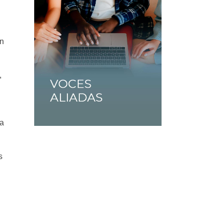
en
,
ta
s