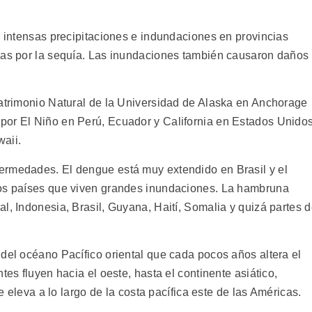
n intensas precipitaciones e indundaciones en provincias
das por la sequía. Las inundaciones también causaron daños
Patrimonio Natural de la Universidad de Alaska en Anchorage
por El Niño en Perú, Ecuador y California en Estados Unidos
aii.
ermedades. El dengue está muy extendido en Brasil y el
los países que viven grandes inundaciones. La hambruna
l, Indonesia, Brasil, Guyana, Haití, Somalia y quizá partes 
del océano Pacífico oriental que cada pocos años altera el
tes fluyen hacia el oeste, hasta el continente asiático,
se eleva a lo largo de la costa pacífica este de las Américas.