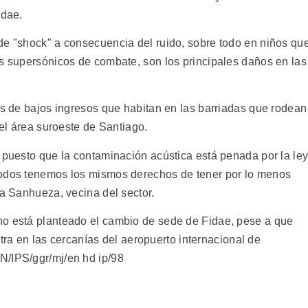
idae.
de "shock" a consecuencia del ruido, sobre todo en niños qu
es supersónicos de combate, son los principales daños en las
as de bajos ingresos que habitan en las barriadas que rodean
 el área suroeste de Santiago.
 puesto que la contaminación acústica está penada por la ley
todos tenemos los mismos derechos de tener por lo menos
ia Sanhueza, vecina del sector.
no está planteado el cambio de sede de Fidae, pese a que
estra en las cercanías del aeropuerto internacional de
N/IPS/ggr/mj/en hd ip/98