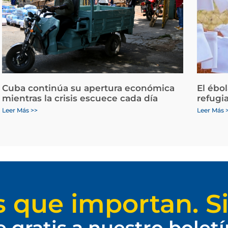
Cuba continúa su apertura económica
El ébo
mientras la crisis escuece cada día
refugi
Leer Más >>
Leer Más 
s que importan. Si
e gratis a nuestro bolet