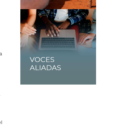
a
a
el