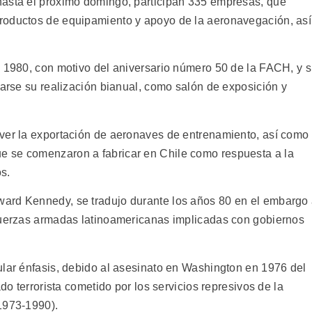
hasta el próximo domingo, participan 335 empresas, que
roductos de equipamiento y apoyo de la aeronavegación, así
n 1980, con motivo del aniversario número 50 de la FACH, y 
earse su realización bianual, como salón de exposición y
ver la exportación de aeronaves de entrenamiento, así como
 se comenzaron a fabricar en Chile como respuesta a la
s.
ard Kennedy, se tradujo durante los años 80 en el embargo
 fuerzas armadas latinoamericanas implicadas con gobiernos
ular énfasis, debido al asesinato en Washington en 1976 del
ado terrorista cometido por los servicios represivos de la
1973-1990).