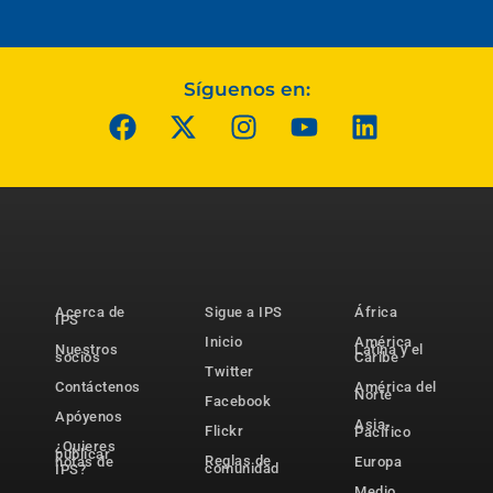
Síguenos en:
Acerca de
Sigue a IPS
África
IPS
Inicio
América
Nuestros
Latina y el
socios
Caribe
Twitter
Contáctenos
América del
Norte
Facebook
Apóyenos
Asia-
Flickr
Pacífico
¿Quieres
publicar
Reglas de
notas de
Europa
comunidad
IPS?
Medio