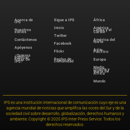
Acerca de
Sigue a IPS
África
IPS
Inicio
América
Nuestros
Latina y el
socios
Caribe
Twitter
Contáctenos
América del
Norte
Facebook
Apóyenos
Asia-
Flickr
Pacífico
¿Quieres
publicar
Reglas de
notas de
Europa
comunidad
IPS?
Medio
Oriente y
Norte de
África
Mundo
IPS es una institución internacional de comunicación cuyo eje es una
agencia mundial de noticias que amplifica las voces del Sur y de la
sociedad civil sobre desarrollo, globalización, derechos humanos y
ambiente. Copyright © 2025 IPS-Inter Press Service. Todos los
derechos reservados.