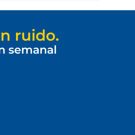
n ruido.
ín semanal