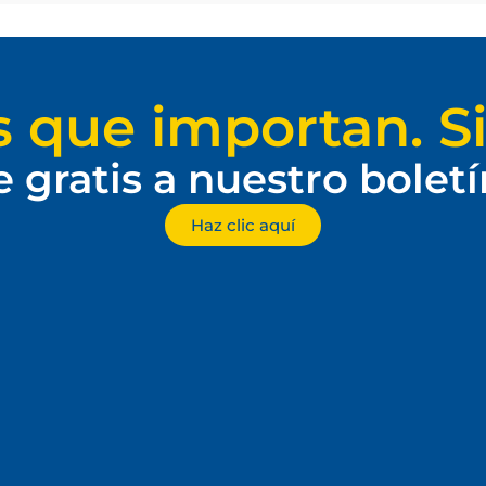
s que importan. Si
e gratis a nuestro bolet
Haz clic aquí