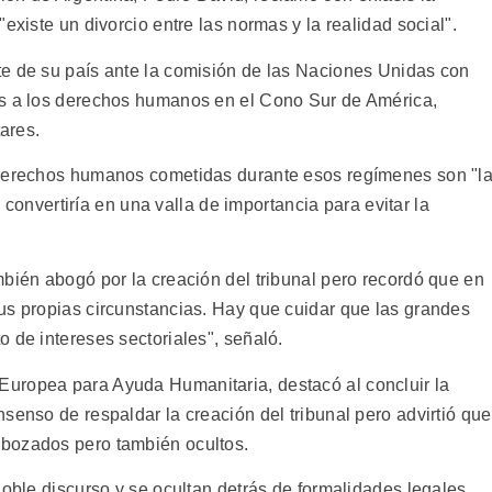
existe un divorcio entre las normas y la realidad social".
e de su país ante la comisión de las Naciones Unidas con
es a los derechos humanos en el Cono Sur de América,
tares.
 derechos humanos cometidas durante esos regímenes son "l
se convertiría en una valla de importancia para evitar la
mbién abogó por la creación del tribunal pero recordó que en
us propias circunstancias. Hay que cuidar que las grandes
 de intereses sectoriales", señaló.
uropea para Ayuda Humanitaria, destacó al concluir la
senso de respaldar la creación del tribunal pero advirtió que
bozados pero también ocultos.
doble discurso y se ocultan detrás de formalidades legales.