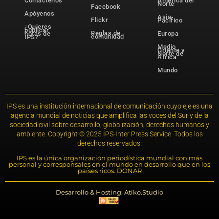
Contáctenos
América del
Norte
Facebook
Apóyenos
Asia-
Flickr
Pacífico
¿Quieres
publicar
Reglas de
notas de
Europa
comunidad
IPS?
Medio
Oriente y
Norte de
África
Mundo
IPS es una institución internacional de comunicación cuyo eje es una
agencia mundial de noticias que amplifica las voces del Sur y de la
sociedad civil sobre desarrollo, globalización, derechos humanos y
ambiente. Copyright © 2025 IPS-Inter Press Service. Todos los
derechos reservados.
IPS es la única organización periodística mundial con más
personal y corresponsales en el mundo en desarrollo que en los
países ricos. DONAR
Desarrollo & Hosting: Atiko.Studio