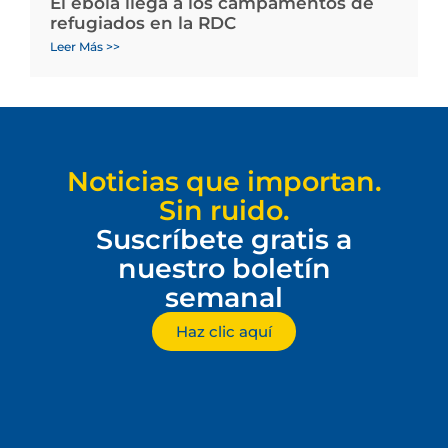
El ébola llega a los campamentos de
refugiados en la RDC
Leer Más >>
Noticias que importan.
Sin ruido.
Suscríbete gratis a
nuestro boletín
semanal
Haz clic aquí