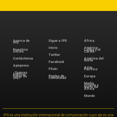
Acerca de
Sigue a IPS
África
IPS
Inicio
América
Nuestros
Latina y el
socios
Caribe
Twitter
Contáctenos
América del
Norte
Facebook
Apóyenos
Asia-
Flickr
Pacífico
¿Quieres
publicar
Reglas de
notas de
Europa
comunidad
IPS?
Medio
Oriente y
Norte de
África
Mundo
IPS es una institución internacional de comunicación cuyo eje es una