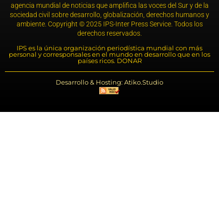
agencia mundial de noticias que amplifica las voces del Sur y de la
sociedad civil sobre desarrollo, globalización, derechos humanos y
ambiente. Copyright © 2025 IPS-Inter Press Service. Todos los
derechos reservados.
IPS es la única organización periodística mundial con más
personal y corresponsales en el mundo en desarrollo que en los
países ricos. DONAR
Desarrollo & Hosting: Atiko.Studio