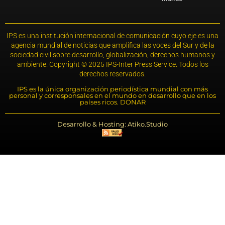
IPS es una institución internacional de comunicación cuyo eje es una
agencia mundial de noticias que amplifica las voces del Sur y de la
sociedad civil sobre desarrollo, globalización, derechos humanos y
ambiente. Copyright © 2025 IPS-Inter Press Service. Todos los
derechos reservados.
IPS es la única organización periodística mundial con más
personal y corresponsales en el mundo en desarrollo que en los
países ricos. DONAR
Desarrollo & Hosting: Atiko.Studio