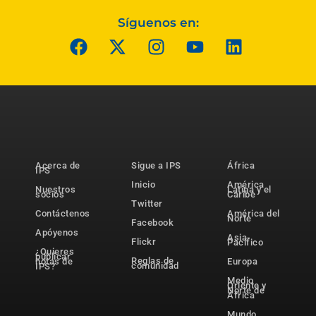
Síguenos en:
Acerca de
Sigue a IPS
África
IPS
Inicio
América
Nuestros
Latina y el
socios
Caribe
Twitter
Contáctenos
América del
Norte
Facebook
Apóyenos
Asia-
Flickr
Pacífico
¿Quieres
publicar
Reglas de
notas de
Europa
comunidad
IPS?
Medio
Oriente y
Norte de
África
Mundo