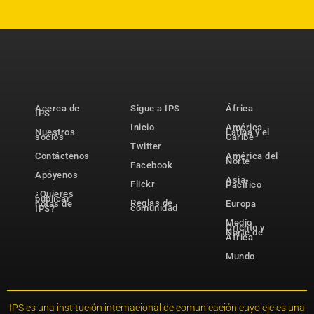
Acerca de
Sigue a IPS
África
IPS
Inicio
América
Nuestros
Latina y el
socios
Caribe
Twitter
Contáctenos
América del
Norte
Facebook
Apóyenos
Asia-
Flickr
Pacífico
¿Quieres
publicar
Reglas de
notas de
Europa
comunidad
IPS?
Medio
Oriente y
Norte de
África
Mundo
IPS es una institución internacional de comunicación cuyo eje es una