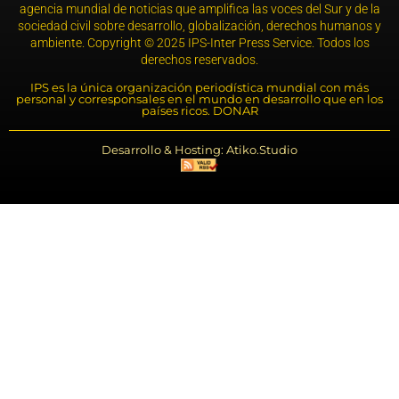
agencia mundial de noticias que amplifica las voces del Sur y de la
sociedad civil sobre desarrollo, globalización, derechos humanos y
ambiente. Copyright © 2025 IPS-Inter Press Service. Todos los
derechos reservados.
IPS es la única organización periodística mundial con más
personal y corresponsales en el mundo en desarrollo que en los
países ricos. DONAR
Desarrollo & Hosting: Atiko.Studio