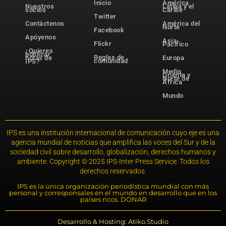
Inicio
América
Nuestros
Latina y el
socios
Caribe
Twitter
Contáctenos
América del
Norte
Facebook
Apóyenos
Asia-
Flickr
Pacífico
¿Quieres
publicar
Reglas de
notas de
Europa
comunidad
IPS?
Medio
Oriente y
Norte de
África
Mundo
IPS es una institución internacional de comunicación cuyo eje es una
agencia mundial de noticias que amplifica las voces del Sur y de la
sociedad civil sobre desarrollo, globalización, derechos humanos y
ambiente. Copyright © 2025 IPS-Inter Press Service. Todos los
derechos reservados.
IPS es la única organización periodística mundial con más
personal y corresponsales en el mundo en desarrollo que en los
países ricos. DONAR
Desarrollo & Hosting: Atiko.Studio