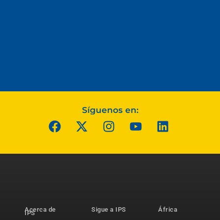
Síguenos en:
Acerca de
Sigue a IPS
África
IPS