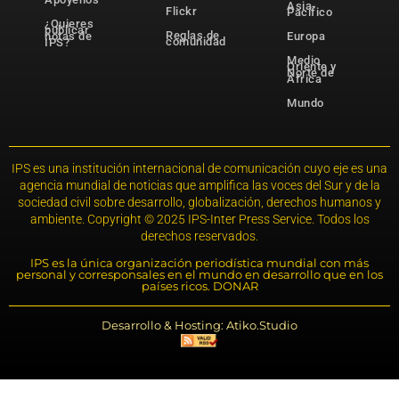
Asia-
Flickr
Pacífico
¿Quieres
publicar
Reglas de
notas de
Europa
comunidad
IPS?
Medio
Oriente y
Norte de
África
Mundo
IPS es una institución internacional de comunicación cuyo eje es una
agencia mundial de noticias que amplifica las voces del Sur y de la
sociedad civil sobre desarrollo, globalización, derechos humanos y
ambiente. Copyright © 2025 IPS-Inter Press Service. Todos los
derechos reservados.
IPS es la única organización periodística mundial con más
personal y corresponsales en el mundo en desarrollo que en los
países ricos. DONAR
Desarrollo & Hosting: Atiko.Studio