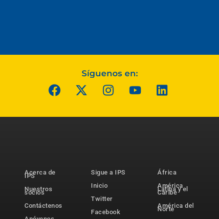
Síguenos en:
Acerca de
Sigue a IPS
África
IPS
Inicio
América
Nuestros
Latina y el
socios
Caribe
Twitter
Contáctenos
América del
Norte
Facebook
Apóyenos