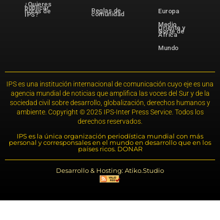
¿Quieres
publicar
Reglas de
notas de
Europa
comunidad
IPS?
Medio
Oriente y
Norte de
África
Mundo
IPS es una institución internacional de comunicación cuyo eje es una
agencia mundial de noticias que amplifica las voces del Sur y de la
sociedad civil sobre desarrollo, globalización, derechos humanos y
ambiente. Copyright © 2025 IPS-Inter Press Service. Todos los
derechos reservados.
IPS es la única organización periodística mundial con más
personal y corresponsales en el mundo en desarrollo que en los
países ricos. DONAR
Desarrollo & Hosting: Atiko.Studio