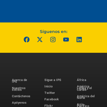
Síguenos en:
Acerca de
Sigue a IPS
África
IPS
Inicio
América
Nuestros
Latina y el
socios
Caribe
Twitter
Contáctenos
América del
Norte
Facebook
Apóyenos
Asia-
Flickr
Pacífico