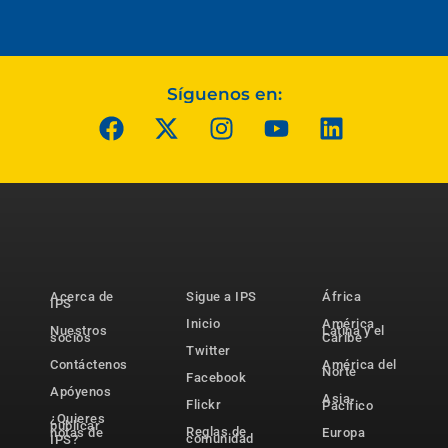
Síguenos en:
Acerca de
Sigue a IPS
África
IPS
Inicio
América
Nuestros
Latina y el
socios
Caribe
Twitter
Contáctenos
América del
Norte
Facebook
Apóyenos
Asia-
Flickr
Pacífico
¿Quieres
publicar
Reglas de
notas de
Europa
comunidad
IPS?