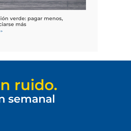
ción verde: pagar menos,
ciarse más
>>
n ruido.
ín semanal