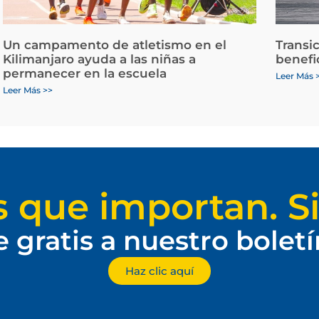
Un campamento de atletismo en el
Transi
Kilimanjaro ayuda a las niñas a
benefi
permanecer en la escuela
Leer Más 
Leer Más >>
s que importan. Si
e gratis a nuestro bolet
Haz clic aquí