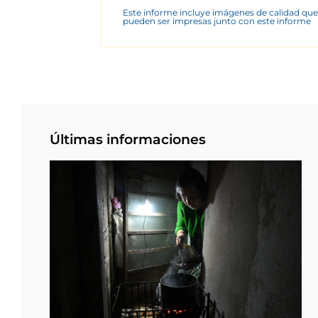
Este informe incluye imágenes de calidad que
pueden ser impresas junto con este informe
Últimas informaciones