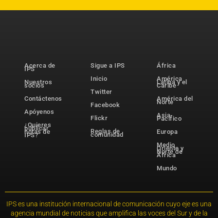
Acerca de
Sigue a IPS
África
IPS
Inicio
América
Nuestros
Latina y el
socios
Caribe
Twitter
Contáctenos
América del
Norte
Facebook
Apóyenos
Asia-
Flickr
Pacífico
¿Quieres
publicar
Reglas de
notas de
Europa
comunidad
IPS?
Medio
Oriente y
Norte de
África
Mundo
IPS es una institución internacional de comunicación cuyo eje es una
agencia mundial de noticias que amplifica las voces del Sur y de la