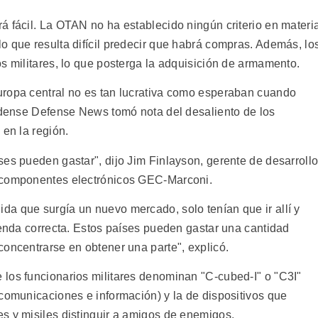
á fácil. La OTAN no ha establecido ningún criterio en materi
o que resulta difícil predecir que habrá compras. Además, lo
s militares, lo que posterga la adquisición de armamento.
uropa central no es tan lucrativa como esperaban cuando
nidense Defense News tomó nota del desaliento de los
 en la región.
ses pueden gastar", dijo Jim Finlayson, gerente de desarroll
e componentes electrónicos GEC-Marconi.
a que surgía un nuevo mercado, solo tenían que ir allí y
senda correcta. Estos países pueden gastar una cantidad
concentrarse en obtener una parte", explicó.
los funcionarios militares denominan "C-cubed-I" o "C3I"
 comunicaciones e información) y la de dispositivos que
s y misiles distinguir a amigos de enemigos.