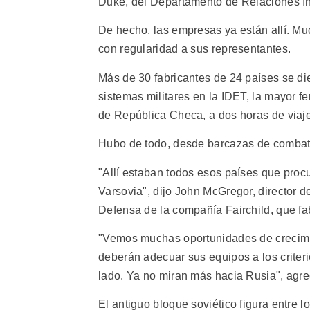
Duke, del Departamento de Relaciones In
De hecho, las empresas ya están allí. Mu
con regularidad a sus representantes.
Más de 30 fabricantes de 24 países se die
sistemas militares en la IDET, la mayor f
de República Checa, a dos horas de viaj
Hubo de todo, desde barcazas de combate 
"Allí estaban todos esos países que pro
Varsovia", dijo John McGregor, director d
Defensa de la compañía Fairchild, que fab
"Vemos muchas oportunidades de crecimi
deberán adecuar sus equipos a los criter
lado. Ya no miran más hacia Rusia", agr
El antiguo bloque soviético figura entr