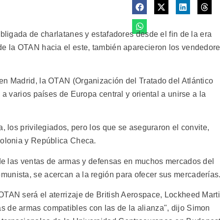
obligada de charlatanes y estafadores desde el fin de la era
de la OTAN hacia el este, también aparecieron los vendedor
en Madrid, la OTAN (Organización del Tratado del Atlántico
 a varios países de Europa central y oriental a unirse a la
, los privilegiados, pero los que se aseguraron el convite,
Polonia y República Checa.
a de las ventas de armas y defensas en muchos mercados del
unista, se acercan a la región para ofecer sus mercaderías
OTAN será el aterrizaje de British Aerospace, Lockheed Mart
 de armas compatibles con las de la alianza", dijo Simon