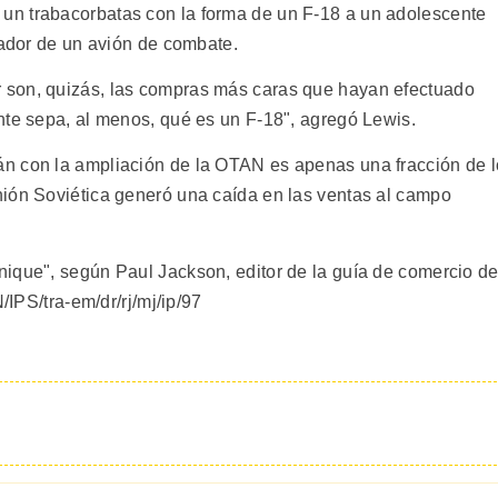
n trabacorbatas con la forma de un F-18 a un adolescente
rador de un avión de combate.
 son, quizás, las compras más caras que hayan efectuado
nte sepa, al menos, qué es un F-18", agregó Lewis.
n con la ampliación de la OTAN es apenas una fracción de l
nión Soviética generó una caída en las ventas al campo
ique", según Paul Jackson, editor de la guía de comercio d
/IPS/tra-em/dr/rj/mj/ip/97