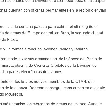
ternacionales de la Universidad Centroeuropea en Budapest
chas cuentan con oficinas permanentes en la región o envía
ron cita la semana pasada para exhibir el último grito en
eria de armas de Europa central, en Brno, la segunda ciudad
e de Praga.
y uniformes a tanques, aviones, radios y radares.
curan modernizar sus armamentos, de la época del Pacto de
e mercadotecnia de Ciencias Orbitales de la División de
rica partes electrónicas de aviones.
ento en los futuros nuevos miembros de la OTAN, que
ios de la alianza. Deberán conseguir esas armas en cualquie
egó McGregor.
e los más promisorios mercados de armas del mundo. Aunque