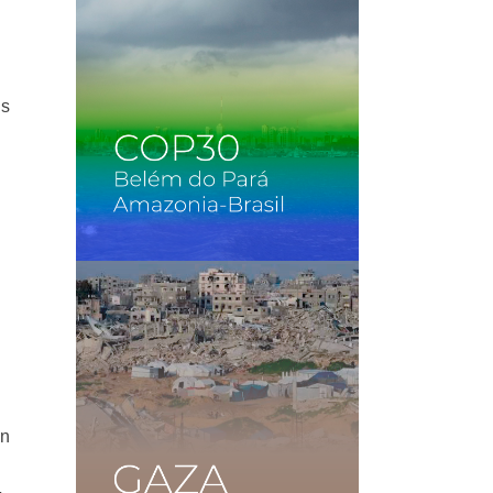
es
.
in