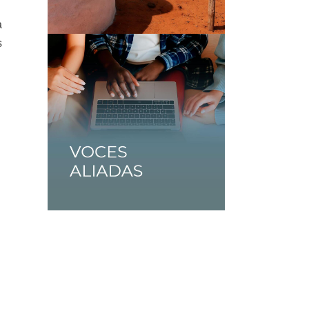
a
s
o