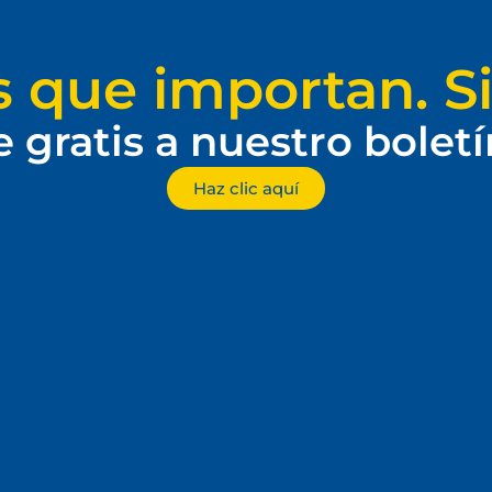
s que importan. Si
e gratis a nuestro bolet
Haz clic aquí