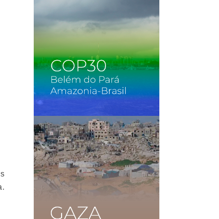
es
a.