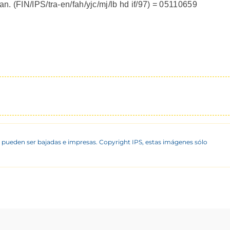
. (FIN/IPS/tra-en/fah/yjc/mj/lb hd if/97) = 05110659
 pueden ser bajadas e impresas. Copyright IPS, estas imágenes sólo