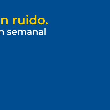
n ruido.
ín semanal