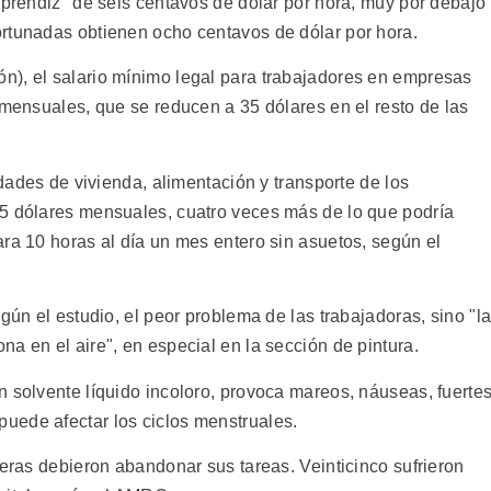
aprendiz" de seis centavos de dólar por hora, muy por debajo
rtunadas obtienen ocho centavos de dólar por hora.
n), el salario mínimo legal para trabajadores en empresas
 mensuales, que se reducen a 35 dólares en el resto de las
idades de vivienda, alimentación y transporte de los
65 dólares mensuales, cuatro veces más de lo que podría
ra 10 horas al día un mes entero sin asuetos, según el
gún el estudio, el peor problema de las trabajadoras, sino "l
a en el aire", en especial en la sección de pintura.
n solvente líquido incoloro, provoca mareos, náuseas, fuerte
uede afectar los ciclos menstruales.
reras debieron abandonar sus tareas. Veinticinco sufrieron