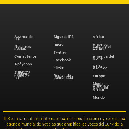
Acerca de
Sigue a IPS
África
IPS
Inicio
América
Nuestros
Latina y el
socios
Caribe
Twitter
Contáctenos
América del
Norte
Facebook
Apóyenos
Asia-
Flickr
Pacífico
¿Quieres
publicar
Reglas de
notas de
Europa
comunidad
IPS?
Medio
Oriente y
Norte de
África
Mundo
IPS es una institución internacional de comunicación cuyo eje es una
agencia mundial de noticias que amplifica las voces del Sur y de la